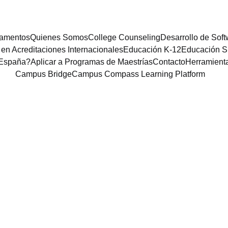
damentos
Quienes Somos
College Counseling
Desarrollo de Sof
 en Acreditaciones Internacionales
Educación K-12
Educación S
 España?
Aplicar a Programas de Maestrías
Contacto
Herramient
Campus Bridge
Campus Compass Learning Platform