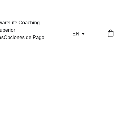
tware
Life Coaching
uperior
EN
as
Opciones de Pago